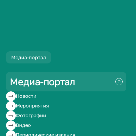
Новости
Преподаватели ВолгГМУ организовали эколо...
Медиа-портал
Преподаватели
ВолгГМУ
Медиа-портал
организовали
Новости
Мероприятия
экологические уроки
Фотографии
для школьников
Видео
Периодические издания