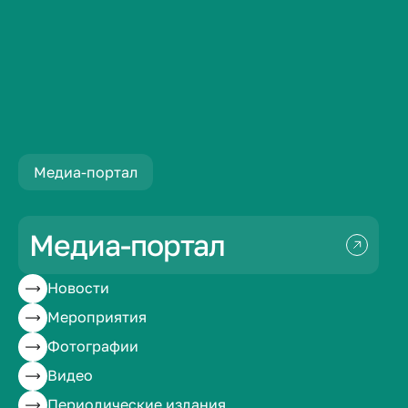
Новости
Студенты ПМФИ — филиала ВолгГМУ благоуст...
Медиа-портал
Студенты ПМФИ —
филиала ВолгГМУ
Медиа-портал
благоустроили
Новости
Мероприятия
могилу третьего
Фотографии
ректора
Видео
Периодические издания