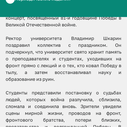
В Волгоградском государственном медицинском
университете Минздрава России состоялся
концерт, посвящённый 81-й годовщине Победы в
Великой Отечественной войне.
Ректор университета Владимир Шкарин
поздравил коллектив с праздником. Он
подчеркнул, что университет свято хранит память
о преподавателях и студентах, уходивших на
фронт прямо с лекций и о тех, кто ковал Победу в
тылу, а затем восстанавливал науку и
образование из руин.
Студенты представили постановку о судьбах
людей, которых война разлучила, сблизила,
сломала и соединила вновь. Зрители увидели
сцены мирной жизни, проводов на фронт,
фронтового братства, потери близких,
предательства и долгожданной Победы. В