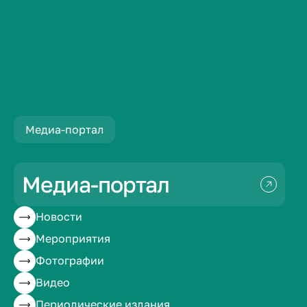
Новости
Лучшие врачи волгоградского региона отме...
Медиа-портал
Лучшие врачи
волгоградского
Медиа-портал
региона отмечены
Новости
Мероприятия
наградами
Фотографии
Волгоградской
Видео
Периодические издания