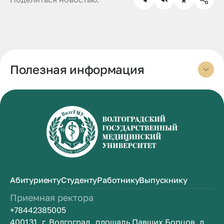
Полезная информация
Абитуриенту
Студенту
Работнику
Выпускнику
Приемная ректора
+78442385005
400131, г. Волгоград, площадь Павших Борцов, д.