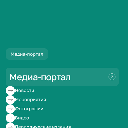
Новости
Ученые ВолгГМУ победили на международном...
Медиа-портал
Ученые ВолгГМУ
победили на
Медиа-портал
международном
Новости
Мероприятия
конкурсе
Фотографии
реабилитационных
Видео
Периодические издания