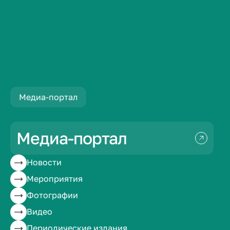
Новости
Студенты колледжа ВолгГМУ стали участник...
Медиа-портал
Студенты колледжа
ВолгГМУ стали
Медиа-портал
участниками
Новости
Мероприятия
патриотической
Фотографии
акции «Синий
Видео
Периодические издания