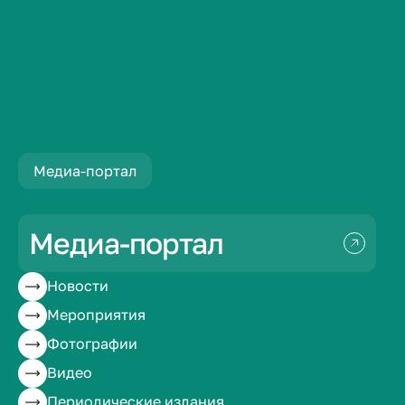
Новости
Иностранные студенты ВолгГМУ посетили му...
Медиа-портал
Иностранные
студенты ВолгГМУ
Медиа-портал
посетили музей-
Новости
Мероприятия
панораму
Фотографии
«Сталинградская
Видео
Периодические издания