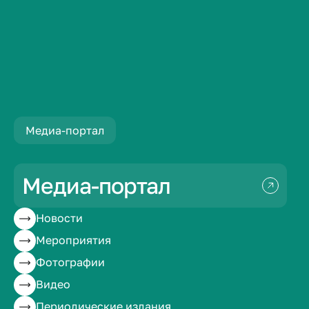
Материалы
Молодежная политика
Медиа-портал
Молодежная
политика
Медиа-портал
Новости
10 апреля 2026
253
Мероприятия
Фотографии
Видео
Периодические издания