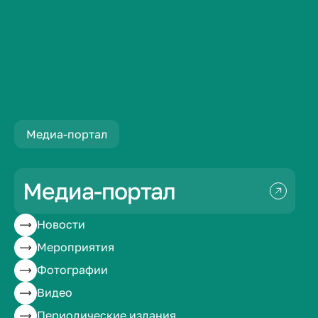
Периодические издания
Медиа-портал
Гуманитарные проблемы медицины и здравоо...
Гуманитарные
Медиа-портал
проблемы медицины
Новости
и здравоохранения
Мероприятия
Фотографии
Видео
Периодические издания